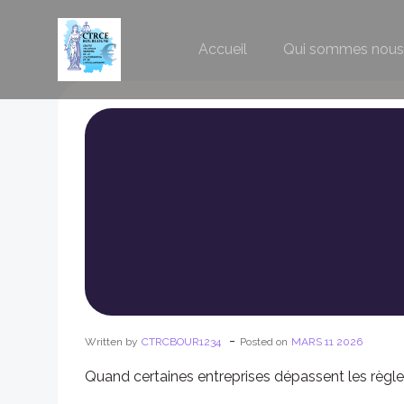
Aller
au
Accueil
Qui sommes nous
contenu
-
Written by
CTRCBOUR1234
Posted on
MARS 11 2026
Quand certaines entreprises dépassent les règ