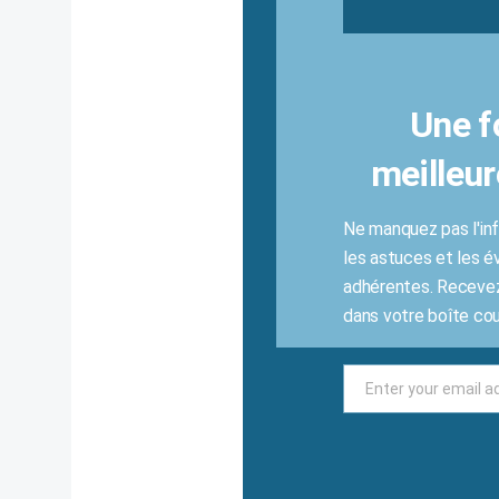
Une f
meilleur
Ne manquez pas l'inf
les astuces et les 
adhérentes. Recevez
dans votre boîte cour
Email