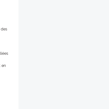
à des
liées
t en