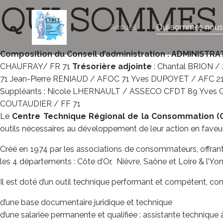
Aller
QUI SOMMES
au
Accueil
Qui sommes nous
contenu
Composition du Conseil d’administration :
ADMINISTRA
CHAUFRAY/ FR 71
Trésorière adjointe
: Chantal BRION /
71 Jean-Pierre RENIAUD / AFOC 71 Yves DUPOYET / AFC 
Suppléants : Nicole LHERNAULT / ASSECO CFDT 89 Yves G
COUTAUDIER / FF 71
Le
Centre Technique Régional de la Consommation (C.
outils nécessaires au développement de leur action en fave
Créé en 1974 par les associations de consommateurs, offran
les 4 départements : Côte d’Or, Nièvre, Saône et Loire & l’Yon
Il est doté d’un outil technique performant et compétent, cons
d’une base documentaire juridique et technique
d’une salariée permanente et qualifiée : assistante techniqu