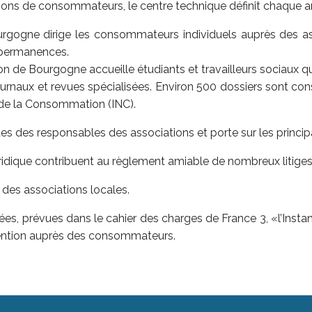
tions de consommateurs, le centre technique définit chaque an
gogne dirige les consommateurs individuels auprès des a
de permanences.
 de Bourgogne accueille étudiants et travailleurs sociaux q
rnaux et revues spécialisées. Environ 500 dossiers sont cons
l de la Consommation (INC).
tes des responsables des associations et porte sur les princ
uridique contribuent au règlement amiable de nombreux litiges
des associations locales.
es, prévues dans le cahier des charges de France 3, «l’Insta
évention auprès des consommateurs.