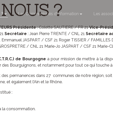
 NOUS ?
 ?
Les Communiqués d’Information
Les associ
TEURS
Présidente
: Colette SAUTIERE / FR 21
Vice-Prési
 21
Secrétaire
: Jean Pierre TRENTE / CNL 21
Secrétaire a
21 Emmanuel JASPART / CSF 21 Roger TISSIER / FAMILLE
ROSPRETRE / CNL 21 Marie-Jo JASPART / CSF 21 Marie-Cla
T.R.C.)
de Bourgogne
a pour mission de mettre à la dis
ur des Bourguignons, et notamment pour tout ce qui touche à
t des permanences dans 27 communes de notre région, soit 58
ne, et également l’Ain et le Rhône.
titué :
e à la consommation.