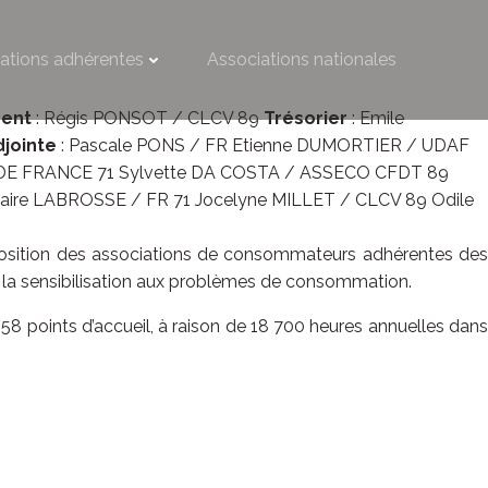
ations adhérentes
Associations nationales
dent
: Régis PONSOT / CLCV 89
Trésorier
: Emile
djointe
: Pascale PONS / FR Etienne DUMORTIER / UDAF
S DE FRANCE 71 Sylvette DA COSTA / ASSECO CFDT 89
ire LABROSSE / FR 71 Jocelyne MILLET / CLCV 89 Odile
position des associations de consommateurs adhérentes de
 la sensibilisation aux problèmes de consommation.
 points d’accueil, à raison de 18 700 heures annuelles dans