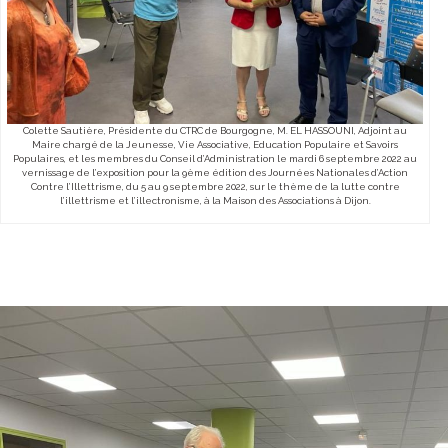
Colette Sautière, Présidente du CTRC de Bourgogne, M. EL HASSOUNI, Adjoint au
Maire chargé de la Jeunesse, Vie Associative, Education Populaire et Savoirs
Populaires, et les membres du Conseil d’Administration le mardi 6 septembre 2022 au
vernissage de l’exposition pour la 9ème édition des Journées Nationales d’Action
Contre l’Illettrisme, du 5 au 9 septembre 2022, sur le thème de la lutte contre
l’illettrisme et l’illectronisme, à la Maison des Associations à Dijon.