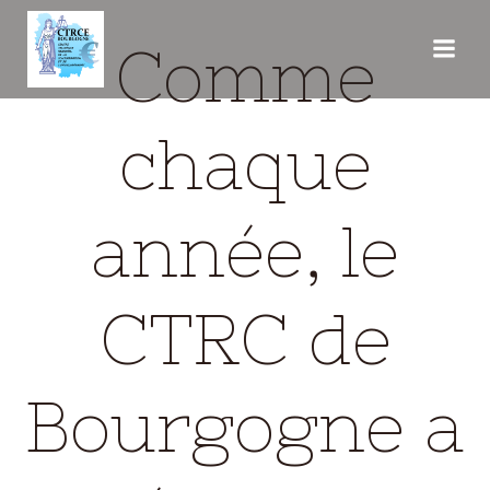
Aller
au
Comme
contenu
chaque
année, le
CTRC de
Bourgogne a