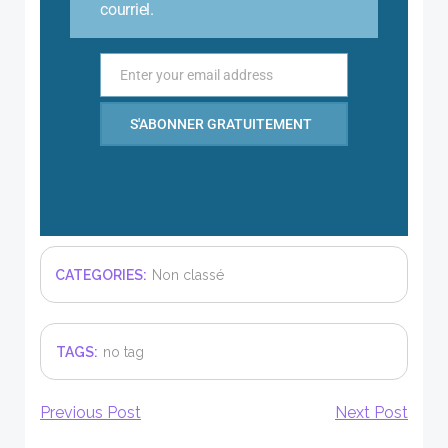
courriel.
Enter your email address
Email
S'ABONNER GRATUITEMENT
CATEGORIES:
Non classé
TAGS:
no tag
Post
Post
Previous Post
Next Post