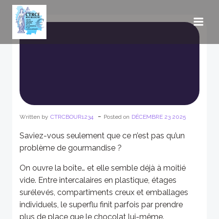
Aller
au
contenu
-
Written by
CTRCBOUR1234
Posted on
DÉCEMBRE 23 2025
Saviez-vous seulement que ce n’est pas qu’un
problème de gourmandise ?
On ouvre la boîte… et elle semble déjà à moitié
vide. Entre intercalaires en plastique, étages
surélevés, compartiments creux et emballages
individuels, le superflu finit parfois par prendre
plus de place que le chocolat lui-même.