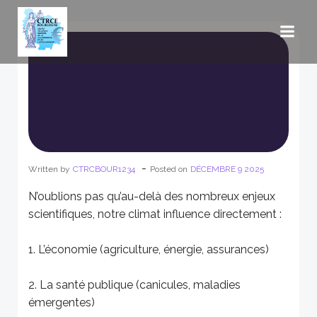
Aller
au
contenu
-
Written by
CTRCBOUR1234
Posted on
DÉCEMBRE 9 2025
N’oublions pas qu’au-delà des nombreux enjeux
scientifiques, notre climat influence directement :
1. L’économie (agriculture, énergie, assurances)
2. La santé publique (canicules, maladies
émergentes)